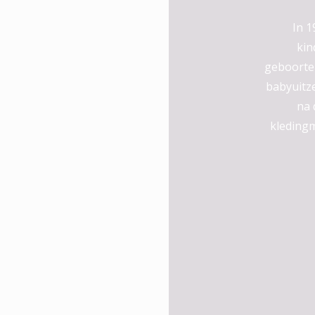
In 1
kin
geboortel
babyuitze
na 
kledingm